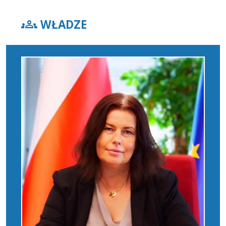
groups
WŁADZE