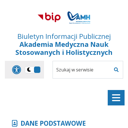
Przejdź do treści
Przejdź do mapy
Przejdź do
głównego menu
serwisu
Biuletyn Informacji Publicznej
Akademia Medyczna Nauk
Stosowanych i Holistycznych
Szukaj
Panel dostosowania ułat
Przełącz
w
Szuka
na
serwisie
wersję
ciemną
Menu
DANE PODSTAWOWE