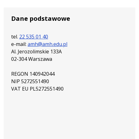
Dane podstawowe
tel.
22 535 01 40
e-mail:
amh@amh.edu.pl
Al. Jerozolimskie 133A
02-304 Warszawa
REGON 140942044
NIP 5272551490
VAT EU PL5272551490