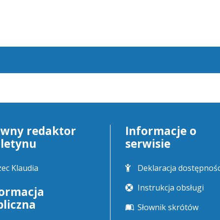
ówny redaktor
Informacje o
uletynu
serwisie
ec Klaudia
Deklaracja dostępnośc
Instrukcja obsługi
formacja
bliczna
Słownik skrótów