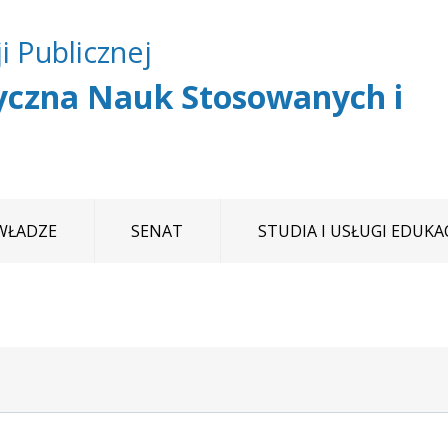
Przejdź do treści
Przejdź do mapy
Przejdź do
i Publicznej
głównego menu
serwisu
czna Nauk Stosowanych i
WŁADZE
SENAT
STUDIA I USŁUGI EDUKA