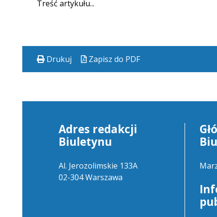
Treść artykułu...
Drukuj
Zapisz do PDF
Adres redakcji
Gł
Biuletynu
Bi
Al. Jerozolimskie 133A
Marz
02-304 Warszawa
In
pu