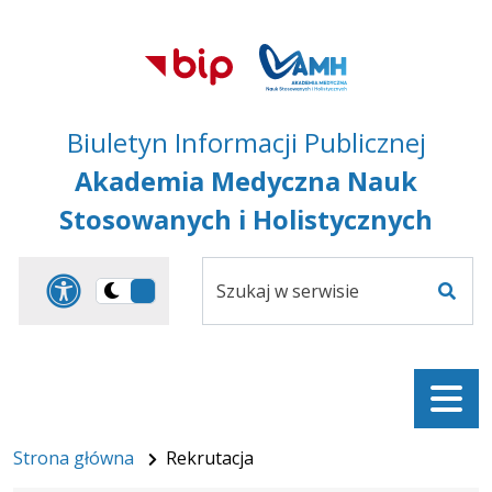
Przejdź do treści
Przejdź do mapy
Przejdź do
głównego menu
serwisu
Biuletyn Informacji Publicznej
Akademia Medyczna Nauk
Stosowanych i Holistycznych
Szukaj
Panel dostosowania ułat
Przełącz
w
Szuka
na
serwisie
wersję
ciemną
Menu
Strona główna
Rekrutacja