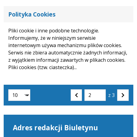
Polityka Cookies
Pliki cookie i inne podobne technologie.
Informujemy, że w niniejszym serwisie
internetowym używa mechanizmu plików cookies.
Serwis nie zbiera automatycznie żadnych informacji,
z wyjątkiem informacji zawartych w plikach cookies.
Pliki cookies (tzw. ciasteczka)...
z 3
Liczba artykułów na stronie:
Przejdź
Poprzednia
Nastę
do
strona
strona
strony
numer
Adres redakcji Biuletynu