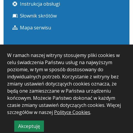
Instrukcja obsługi
Słownik skrótów
Mapa serwisu
Statystyka i dane osobowe
W ramach naszej witryny stosujemy pliki cookies w
celu świadczenia Państwu usług na najwyższym
Statystyki oglądalności
poziomie, w tym w sposób dostosowany do
Ostatnio dodane
indywidualnych potrzeb. Korzystanie z witryny bez
zmiany ustawień dotyczących cookies oznacza, że
Polityka prywatności
będą one zamieszczane w Państwa urządzeniu
końcowym. Możecie Państwo dokonać w każdym
czasie zmiany ustawień dotyczących cookies. Więcej
szczegółów w naszej
Polityce Cookies
.
Wersja systemu: 5.7.0 [127]
Ostatnia aktualizacja BIP: 06.08.2026 12:00
Akceptuję
CMS i hosting: Logonet Sp. z o.o. w Bydgoszczy