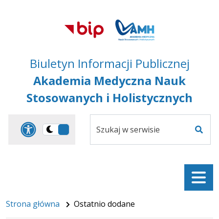
Przejdź do treści
Przejdź do mapy
Przejdź do
głównego menu
serwisu
Biuletyn Informacji Publicznej
Akademia Medyczna Nauk
Stosowanych i Holistycznych
Szukaj
Panel dostosowania ułat
Przełącz
w
Szuka
na
serwisie
wersję
ciemną
Menu
Strona główna
Ostatnio dodane